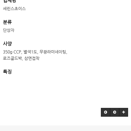
업체명
세린스초이스
분류
단상자
사양
350g CCP, 별색1도, 무광라미네이팅,
로즈골드박, 삼면접착
특징