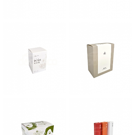
희비차량용 디퓨저
수수커피 드립백