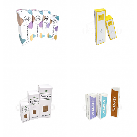
이노베베(베이비4종)
이데베논 2종(세럼, 크림)
림스아로마3종
프랭클리 3종