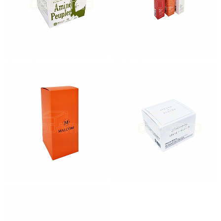
아미노 프루퍼
메이미르 립글로즈 3종
(주)디스이지
시즌바이시즌 윈터그린 쿠션