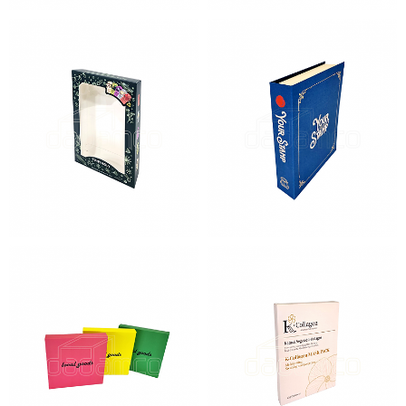
토니모리 마스크
유어스탬프
이로스미 케이 3종
케이콜라겐 마스크팩