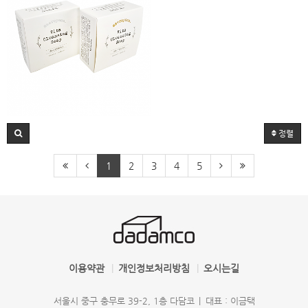
새로연 비타솝
정렬
1
2
3
4
5
이용약관
개인정보처리방침
오시는길
서울시 중구 충무로 39-2, 1층 다담코
대표 : 이금택